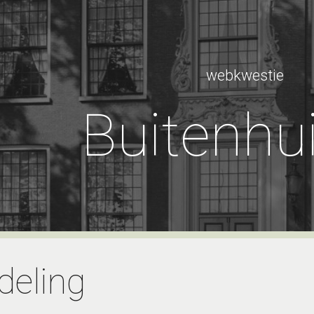
ip to main content
Skip to navigat
webkwestie
Buitenhu
deling