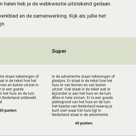
en halen heb je de webkwestie uitstekend gedaan.
erkblad en de samenwerking. Kijk als jullie het 
jn.
Super
tie staan tekeningen of 
In de advertentie staan tekeningen of 
aat in de tekst hoe het 
plaatjes. Er staat in de tekst hoe het 
nen en buiten uitziet in 
huis er van binnen en van buiten 
r is een goede 
uitziet. Ook staat in de tekst wat er 
n het huis en de tuin. 
bijzonder is aan het huis en de tuin. 
n Nederland ontbreekt 
Alles in hele zinnen. Er is een goede 
af.
plattegrond van het huis en de tuin. 
Het kaartje van Nederland waarop je 
30 punten
kunt zien waar het huis ligt in 
Nederland staat in de advertentie.
40 punten