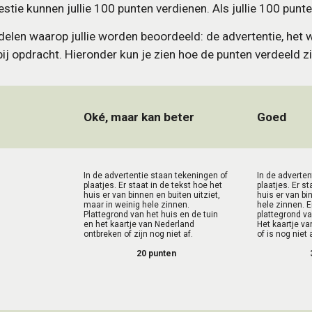
tie kunnen jullie 100 punten verdienen. Als jullie 100 punt
rdelen waarop jullie worden beoordeeld: de advertentie, het w
ij opdracht. Hieronder kun je zien hoe de punten verdeeld zi
Oké, maar kan beter
Goed
In de advertentie staan tekeningen of 
In de adverten
plaatjes. Er staat in de tekst hoe het 
plaatjes. Er st
huis er van binnen en buiten uitziet, 
huis er van bin
maar in weinig hele zinnen. 
hele zinnen. E
Plattegrond van het huis en de tuin 
plattegrond va
en het kaartje van Nederland 
Het kaartje va
ontbreken of zijn nog niet af.
of is nog niet 
20 punten