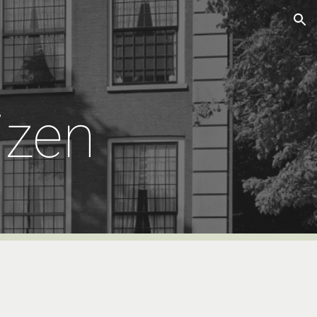
ion
izen