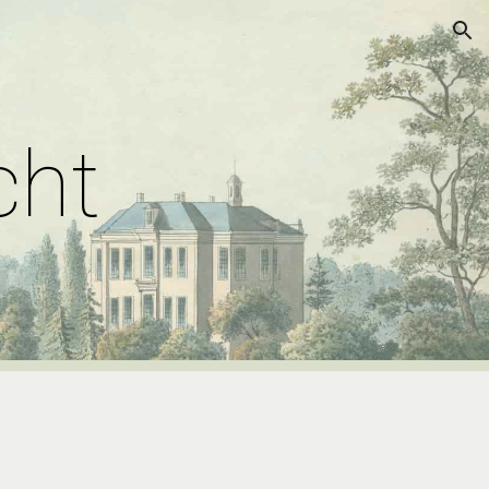
ion
cht