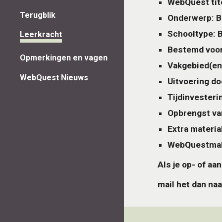
WebQuest tit
Terugblik
Onderwerp: B
Schooltype: 
Leerkracht
Bestemd voor 
Opmerkingen en vagen
Vakgebied(en
WebQuest Nieuws
Uitvoering doo
Tijdinvesteri
Opbrengst va
Extra materia
WebQuestmak
Als je op- of a
mail het dan naa