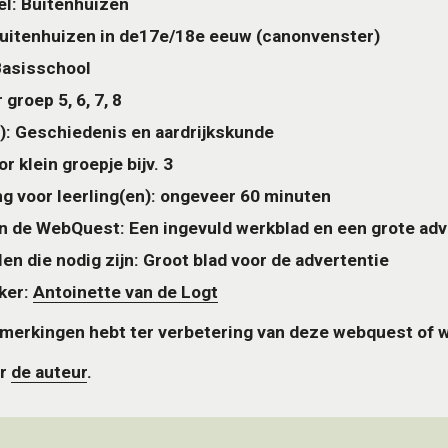
el: Buitenhuizen
uitenhuizen in de17e/18e eeuw (canonvenster)
Basisschool
groep 5, 6, 7, 8
): Geschiedenis en aardrijkskunde
r klein groepje bijv. 3
ng voor leerling(en): ongeveer 60 minuten
n de WebQuest: Een ingevuld werkblad en een grote adve
len die nodig zijn: Groot blad voor de advertentie
er: 
Antoinette van de Logt
anmerkingen hebt ter verbetering van deze webquest of w
r 
de auteur
.